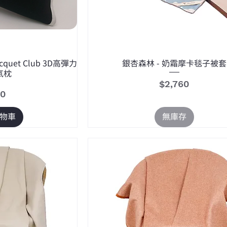
Racquet Club 3D高彈力
銀杏森林 - 奶霜摩卡毯子被套
氣枕
價格
$2,760
80
物車
無庫存