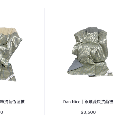
河蠶絲抗菌恆溫被
Dan Nice｜銀環菱炭抗菌被
價格
00
$3,500