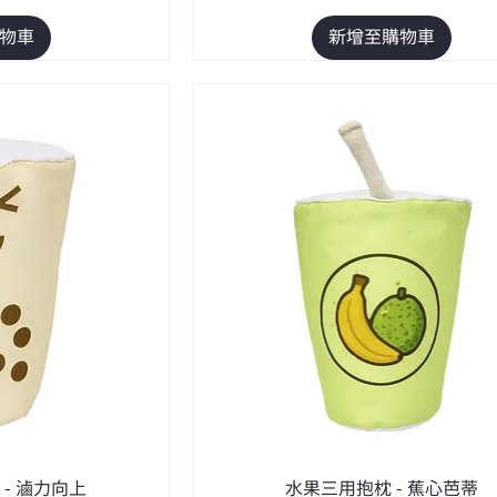
物車
新增至購物車
- 滷力向上
水果三用抱枕 - 蕉心芭蒂