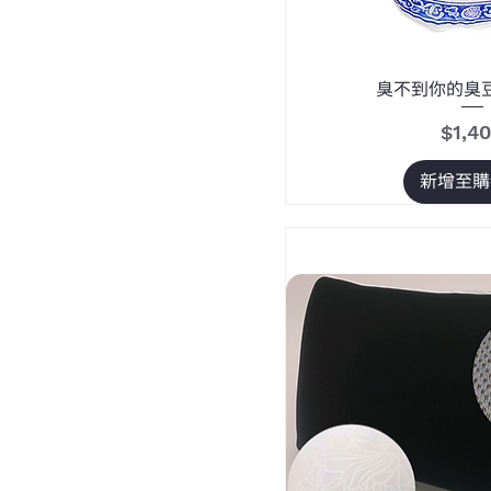
臭不到你的臭
價格
$1,4
新增至購