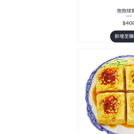
抱抱球
價格
$40
新增至購