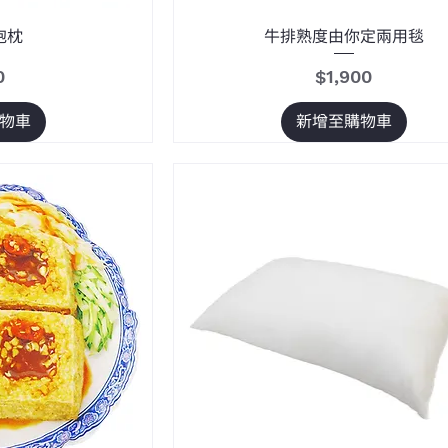
抱枕
牛排熟度由你定兩用毯
價格
0
$1,900
物車
新增至購物車