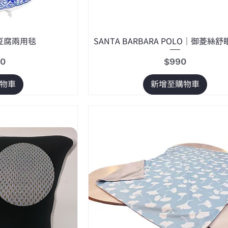
豆腐兩用毯
SANTA BARBARA POLO｜御菱絲
價格
00
$990
物車
新增至購物車