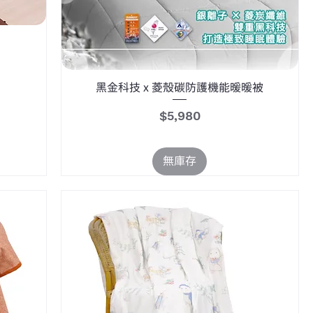
黑金科技 x 菱殼碳防護機能暖暖被
價格
$5,980
無庫存