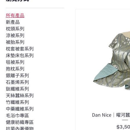
所有產品
新產品
枕頭系列
涼被系列
被胎系列
枕套被套系列
床墊床包系列
毯被系列
抱枕系列
銀離子系列
石墨烯系列
鈦纖維系列
天絲蠶絲系列
竹纖維系列
中藥纖維系列
Dan Nice｜曜
毛浴巾專區
健康紡織專區
價格
$3,5
抗菌內著優物