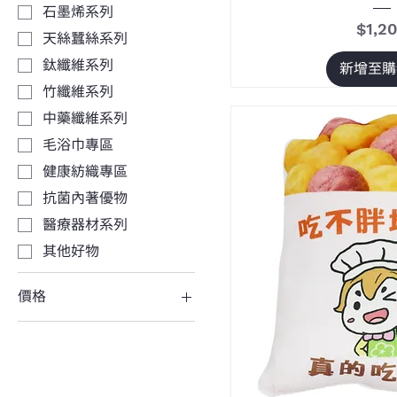
石墨烯系列
價格
$1,2
天絲蠶絲系列
鈦纖維系列
新增至購
竹纖維系列
中藥纖維系列
毛浴巾專區
健康紡織專區
抗菌內著優物
醫療器材系列
其他好物
價格
NT$135
NT$29,800