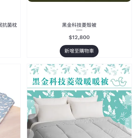
舒眠抗菌枕
黑金科技菱殼被
價格
$12,800
新增至購物車