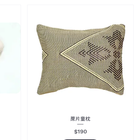
蓆片童枕
價格
$190