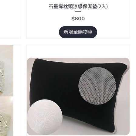
石墨烯枕頭涼感保潔墊(2入)
價格
$800
新增至購物車