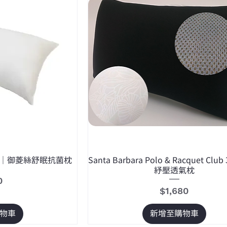
POLO｜御菱絲舒眠抗菌枕
Santa Barbara Polo & Racquet Cl
紓壓透氣枕
0
價格
$1,680
物車
新增至購物車