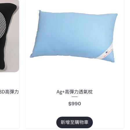
ub 3D高彈力
Ag+高彈力透氣枕
價格
$990
新增至購物車