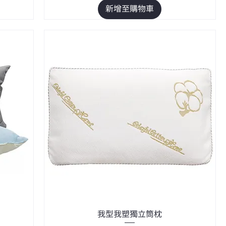
新增至購物車
我型我塑獨立筒枕