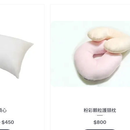
頭心
粉彩顆粒護頸枕
促銷價格
價格
0
$450
$800