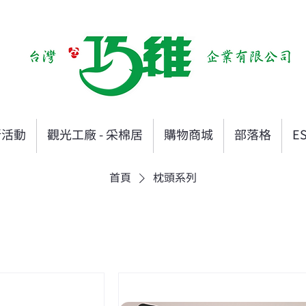
新活動
觀光工廠 - 采棉居
購物商城
部落格
E
首頁
枕頭系列