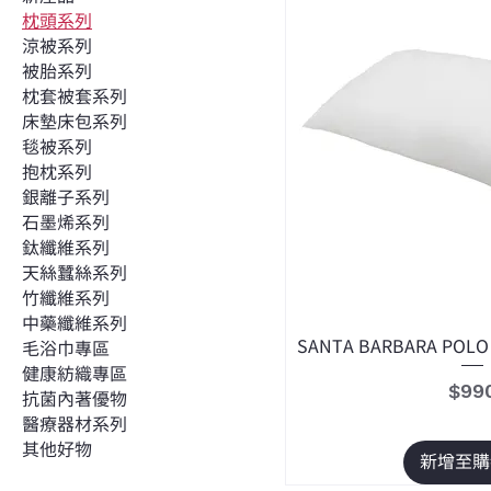
枕頭系列
涼被系列
被胎系列
枕套被套系列
床墊床包系列
毯被系列
抱枕系列
銀離子系列
石墨烯系列
鈦纖維系列
天絲蠶絲系列
竹纖維系列
中藥纖維系列
SANTA BARBARA 
毛浴巾專區
健康紡織專區
價格
$99
抗菌內著優物
醫療器材系列
其他好物
新增至購