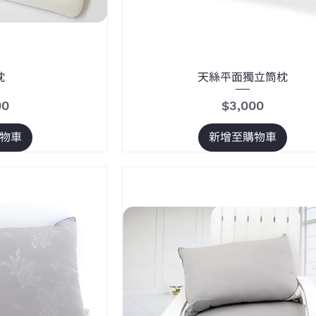
枕
天絲平面獨立筒枕
價格
00
$3,000
物車
新增至購物車