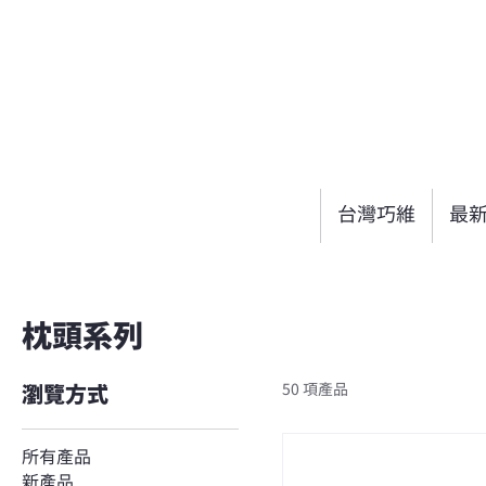
台灣巧維
最
枕頭系列
50 項產品
瀏覽方式
所有產品
新產品