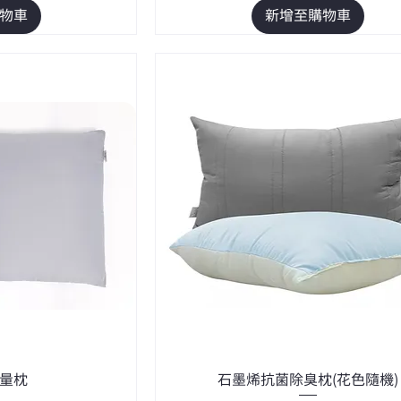
物車
新增至購物車
量枕
石墨烯抗菌除臭枕(花色隨機)