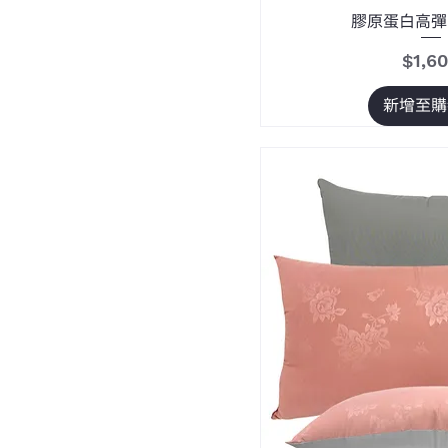
膠原蛋白高彈
價格
$1,6
新增至購