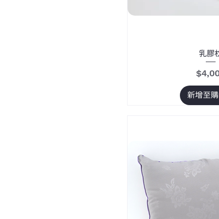
乳膠
價格
$4,0
新增至購