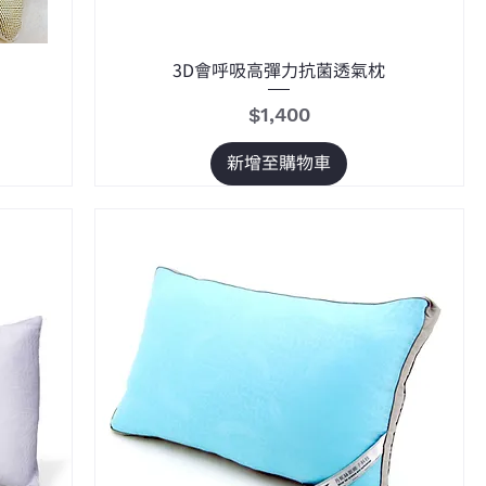
3D會呼吸高彈力抗菌透氣枕
價格
$1,400
新增至購物車