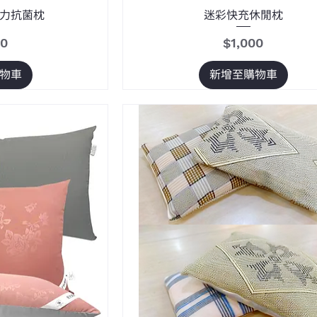
力抗菌枕
迷彩快充休閒枕
價格
00
$1,000
物車
新增至購物車