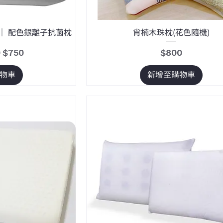
OLO｜ 配色銀離子抗菌枕
肖楠木珠枕(花色隨機)
促銷價格
價格
0
$750
$800
物車
新增至購物車