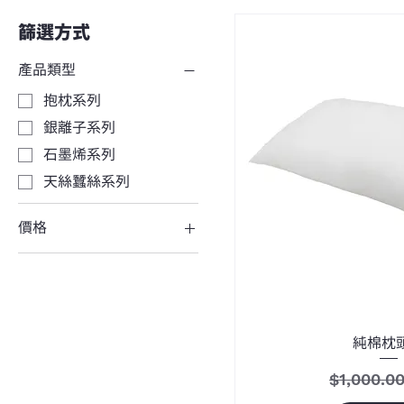
篩選方式
產品類型
抱枕系列
銀離子系列
石墨烯系列
天絲蠶絲系列
價格
NT$190
NT$4,000
純棉枕
一般價格
$1,000.0