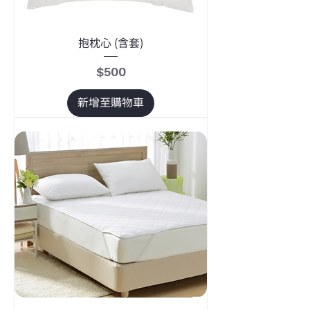
抱枕心 (含套)
價格
$500
新增至購物車