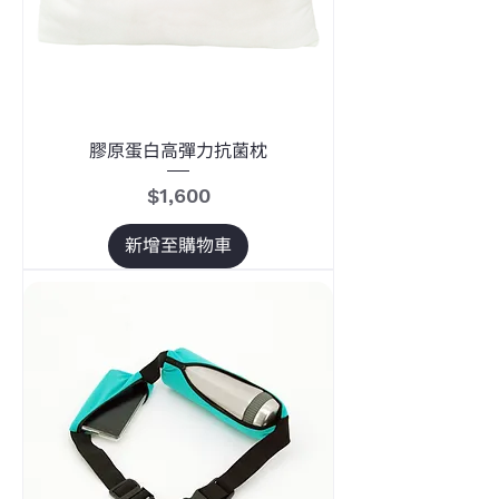
膠原蛋白高彈力抗菌枕
價格
$1,600
新增至購物車