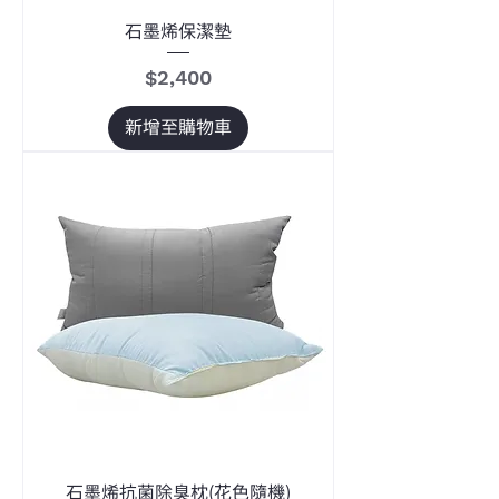
石墨烯保潔墊
價格
$2,400
新增至購物車
石墨烯抗菌除臭枕(花色隨機)