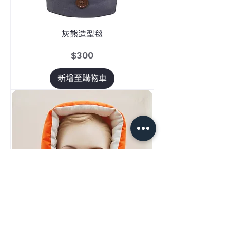
灰熊造型毯
價格
$300
新增至購物車