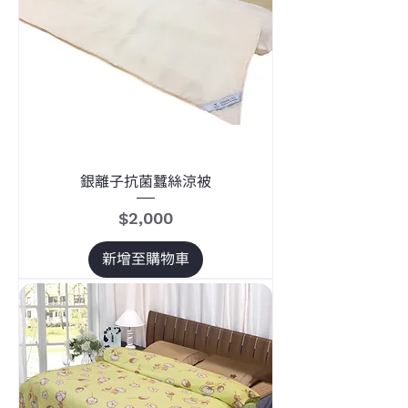
銀離子抗菌蠶絲涼被
價格
$2,000
新增至購物車