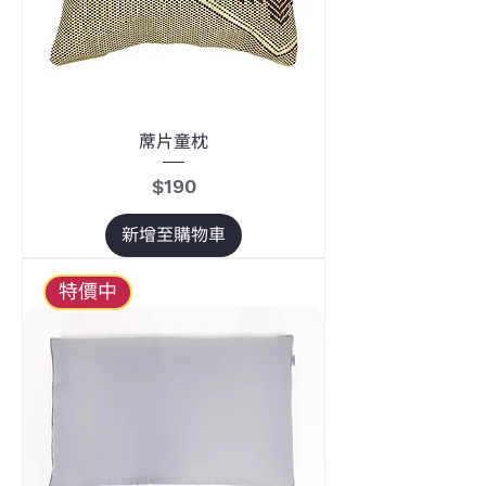
蓆片童枕
價格
$190
新增至購物車
特價中