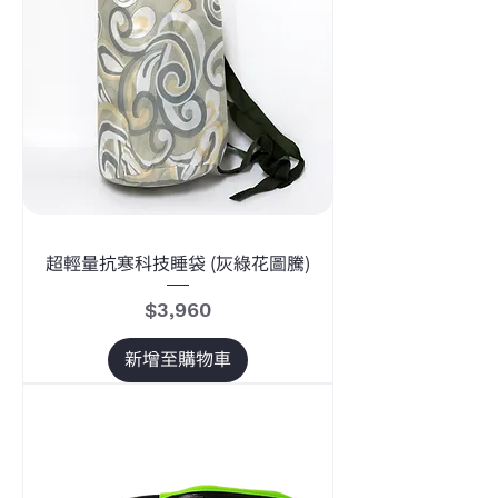
超輕量抗寒科技睡袋 (灰綠花圖騰)
價格
$3,960
新增至購物車