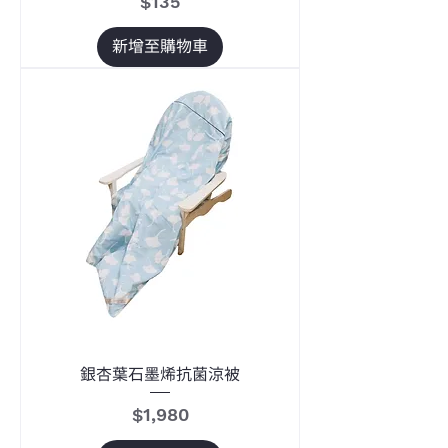
價格
$135
新增至購物車
銀杏葉石墨烯抗菌涼被
價格
$1,980