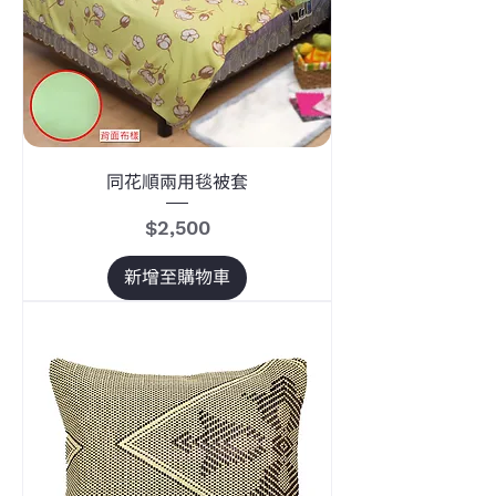
同花順兩用毯被套
價格
$2,500
新增至購物車