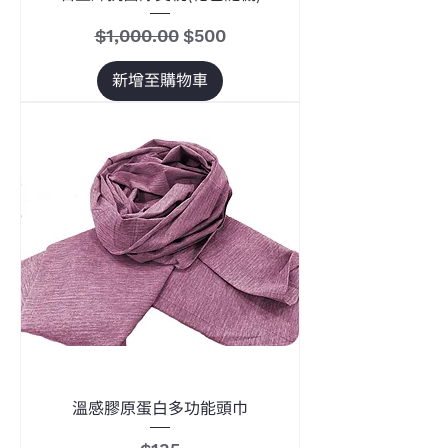
一般價格
促銷價格
$1,000.00
$500
新增至購物車
溫感膠原蛋白多功能頭巾