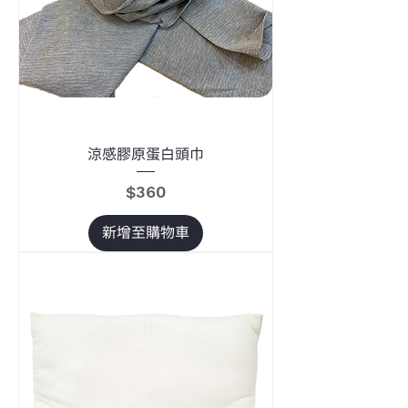
涼感膠原蛋白頭巾
價格
$360
新增至購物車