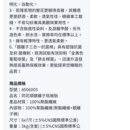
明化、自動化。
3．若隱若現的壓花更顯得高雅，其觸感
更是舒適、柔軟，透氣性佳，精緻車工裁
縫，不易勾紗兼具美觀與實用性。
4．不含致癌性染料，及游離甲醛，另外
退色率、耐水洗、摩擦率均在標準以上。
5．擁有輕薄特性，更透氣柔軟。
6.「銀離子三合一抗菌棉」具有超強抗菌
及抑 菌機制，經測試能有效抑制「金黃色
葡萄球菌」及「肺炎桿菌」，迅速升溫發
熱提高蓄熱保暖效果，更能提昇您睡眠的
品質！
商品規格
型號：A50600S
品名：同花順銀離子毯被胎
產品材質：100%聚酯纖維
內容物：100%聚酯纖維(聚酯纖維+銀離
子棉)
尺寸：6x7尺 (±5%CNS國際標準公差)
重量：3kg(含套) (±5%CNS國際標準公