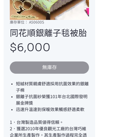
庫存單位： A50600S
同花順銀離子毯被胎
價
$6,000
格
無庫存
短絨材質親膚舒適採用抗菌效果的銀離
子棉
銀離子抗菌紗榮獲101年台北國際發明
展金牌獎
迅速升溫達到保暖效果觸感舒適柔軟
1．台灣製造品質值得信賴。
2．獲選2010年優良觀光工廠的台灣巧維
企業所生產製作，其生產製作過程完全透