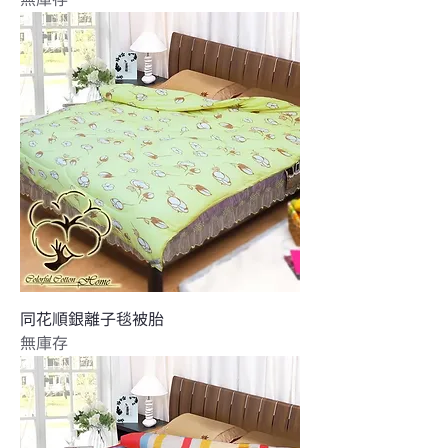
同花順銀離子毯被胎
無庫存