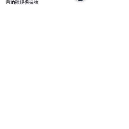
奈納碳純棉被胎
無庫存
銀杏森林 - 奶霜摩卡毯子被套
無庫存