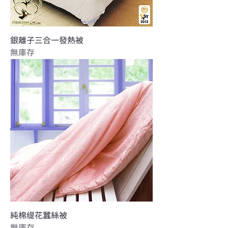
銀離子三合一發熱被
無庫存
純棉缇花蠶絲被
無庫存