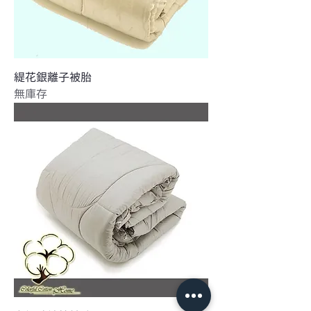
緹花銀離子被胎
無庫存