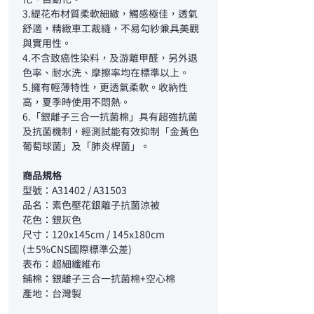
3.緹花布材質柔軟細緻，觸感極佳，透氣
舒適，精緻車工裁縫，不易勾紗兼具美觀
與實用性。
4.不含致癌性染料，及游離甲醛，另外退
色率、耐水洗、摩擦率均在標準以上。
5.擁有輕薄特性，更透氣柔軟。收納性
高，夏季時使用不悶熱。
6.「銀離子三合一抗菌棉」具有超強抗菌
及抗菌機制，經測試能有效抑制「金黃色
葡萄球菌」及「肺炎桿菌」。
商品規格
型號：A31402 / A31503
品名：素色壓花銀離子抗菌涼被
花色：銀灰色
尺寸：120x145cm / 145x180cm
(±5%CNS國際標準公差)
表布：超細纖維布
鋪棉：銀離子三合一抗菌棉+空心棉
產地：台灣製