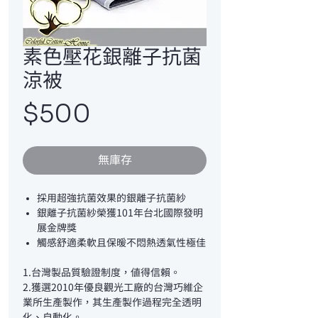
素色壓花銀離子抗菌
涼被
價
$500
格
無庫存
採用超強抗菌效果的銀離子抗菌紗
銀離子抗菌紗榮獲101年台北國際發明
展金牌獎
觸感舒適柔軟且保暖不悶熱透氣性極佳
1.台灣製品質驗證制度，值得信賴。
2.獲選2010年優良觀光工廠的台灣巧維企
業所生產製作，其生產製作過程完全透明
化、自動化。