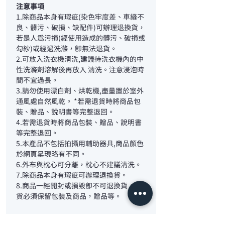
注意事項
1.除商品本身有瑕疵(染色牢度差、車縫不
良、髒污、破損、缺配件)可辦理退換貨，
若是人為污損(經使用造成的髒污、破損或
勾紗)或經過洗滌，即無法退貨。
2.可放入洗衣機清洗,建議待洗衣機內的中
性洗滌劑溶解後再放入 清洗。注意浸泡時
間不宜過長。
3.請勿使用漂白劑、烘乾機,盡量置於室外
通風處自然風乾。 *若需退貨時將商品包
裝、贈品、說明書等完整退回。
4.若需退貨時將商品包裝、贈品、說明書
等完整退回。
5.本產品不包括拍攝用輔助器具,商品顏色
於網頁呈現略有不同。
6.外布與枕心可分離，枕心不建議清洗。
7.除商品本身有瑕疵可辦理退換貨。
8.商品一經開封或損毀即不可退換貨，退
貨必須保留包裝及商品，贈品等。