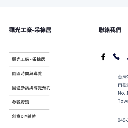
觀光工廠-采棉居
聯絡我們
觀光工廠 - 采棉居
​園區時間與導覽
台灣
南投
團體參訪與導覽預約
No. 
Town
參觀資訊
創意DIY體驗
049-