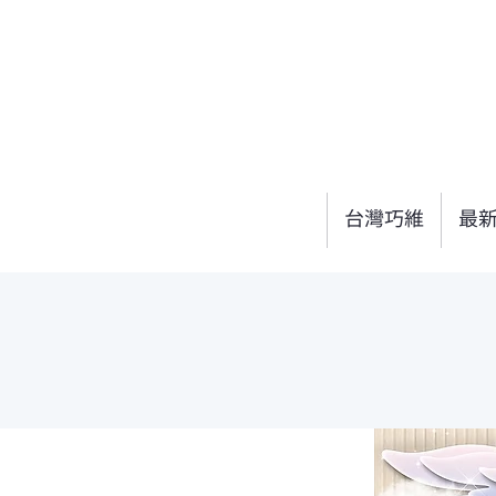
台灣巧維
最