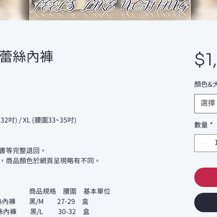
$1
蕾絲內褲
顏色&
選擇
2吋) / XL (腰圍33~35吋)
數量
*
書等完整退回。
，商品顏色於網頁呈現略有不同。
商品規格 腰圍 基本單位
絲內褲 黑/M 27-29 盒
絲內褲 黑/L 30-32 盒