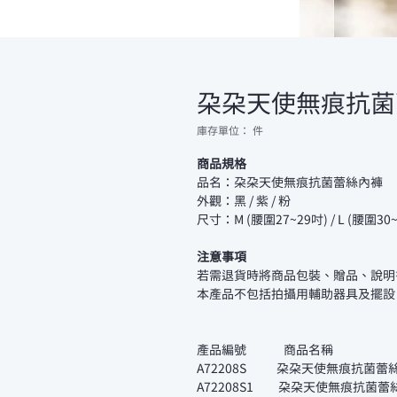
朵朵天使無痕抗菌
庫存單位： 件
商品規格
品名：朵朵天使無痕抗菌蕾絲內褲
外觀：黑 / 紫 / 粉
尺寸：M (腰圍27~29吋) / L (腰圍30~3
注意事項
若需退貨時將商品包裝、贈品、說明
本產品不包括拍攝用輔助器具及擺設
產品編號 商品名稱 
A72208S 朵朵天使無痕抗菌蕾
A72208S1 朵朵天使無痕抗菌蕾