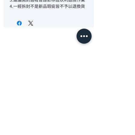
3.建議開封過程皆錄影存證以利退換作業
4.一經拆封不是新品瑕疵皆不予以退換貨
首頁
觀光工廠-采棉居
聯絡我們