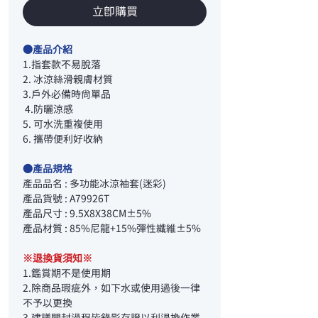
立即購買
●產品介紹
1.指套款不易脫落
2. 冰涼絲滑親膚材質
3.戶外必備時尚單品
4.防曬涼感
5. 可水洗重複使用
6. 攜帶便利好收納
●產品規格
產品品名 : 多功能冰涼袖套(迷彩)
產品貨號 : A79926T
產品尺寸 : 9.5X8X38CM±5%
產品材質 : 85%尼龍+15%彈性纖維±5%
※退換貨須知※
1.鑑賞期不是使用期
2.除商品瑕疵外，如下水或使用過後一律
不予以更換