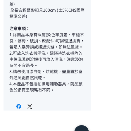
差)
全長含鬆緊帶扣具100cm (±5%CNS國際
標準公差)
注意事項：
1.除商品本身有瑕疵(染色牢度差、車縫不
良、髒污、破損、缺配件)可辦理退換貨，
若是人為污損或經過洗滌，即無法退貨。
2.可放入洗衣機清洗，建議待洗衣機內的
中性洗滌劑溶解後再放入清洗。注意浸泡
時間不宜過長。
3.請勿使用漂白劑、烘乾機，盡量置於室
外通風處自然風乾。
4.本產品不包括拍攝用輔助器具，商品顏
色於網頁呈現略有不同。