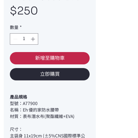
價
$250
格
數量
*
新增至購物車
立即購買
產品規格
型號：A77900
名稱：Eh 優的家防水腰帶
材質：表布潛水布(聚酯纖維+EVA)
尺寸：
主袋身 11x19cm (±5%CNS國際標準公