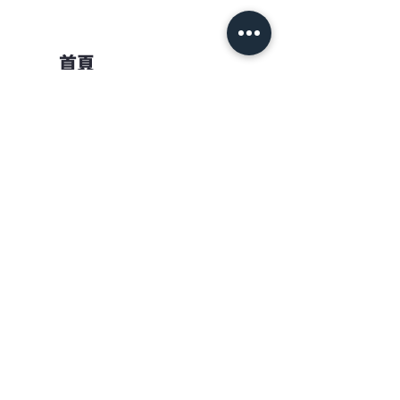
首頁
觀光工廠-采棉居
聯絡我們
台灣巧維|采棉居寢飾文化舘
南投縣竹山鎮延平一路12號
No. 12, Yanping 1st Road, Zhushan
Township, Nantou County 557,
Taiwan