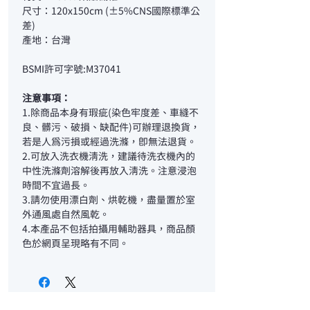
尺寸：120x150cm (±5%CNS國際標準公
差)
產地：台灣
BSMI許可字號:M37041
注意事項：
1.除商品本身有瑕疵(染色牢度差、車縫不
良、髒污、破損、缺配件)可辦理退換貨，
若是人為污損或經過洗滌，即無法退貨。
2.可放入洗衣機清洗，建議待洗衣機內的
中性洗滌劑溶解後再放入清洗。注意浸泡
時間不宜過長。
3.請勿使用漂白劑、烘乾機，盡量置於室
外通風處自然風乾。
4.本產品不包括拍攝用輔助器具，商品顏
色於網頁呈現略有不同。