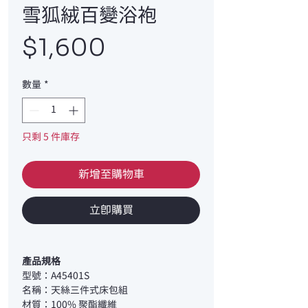
雪狐絨百變浴袍
價
$1,600
格
數量
*
只剩 5 件庫存
新增至購物車
立即購買
產品規格
型號：A45401S
名稱：天絲三件式床包組
材質：100% 聚酯纖維