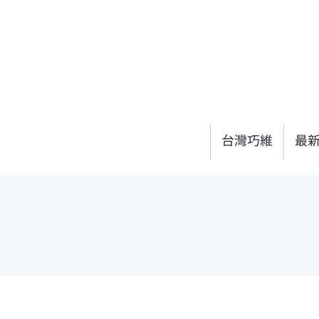
台灣巧維
最