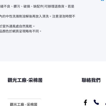
車縫不良、髒污、破損、缺配件)可辦理退換貨，若是
機內的中性洗滌劑溶解後再放入清洗。注意浸泡時間不
置於室外通風處自然風乾。
商品顏色於網頁呈現略有不同。
觀光工廠-采棉居
聯絡我們
觀光工廠 - 采棉居