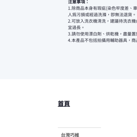
注意事項：
1.除商品本身有瑕疵(染色牢度差、
人為污損或經過洗滌，即無法退貨。
2.可放入洗衣機清洗，建議待洗衣
宜過長。
3.請勿使用漂白劑、烘乾機，盡量
4.本產品不包括拍攝用輔助器具，
首頁
台灣巧維