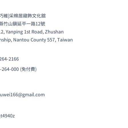
巧維|采棉居寢飾文化舘
縣竹山鎮延平一路12號
12, Yanping 1st Road, Zhushan
ship, Nantou County 557, Taiwan
264-2166
0-264-000 (免付費)
auwei166@gmail.com
t4940z