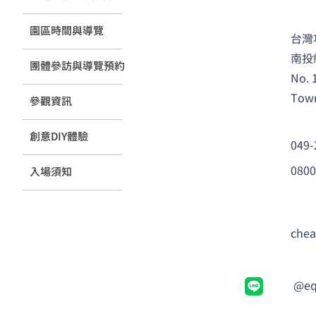
​園區時間與導覽
台灣
南投
團體參訪與導覽預約
No. 
Town
參觀資訊
創意DIY體驗
049-
080
入場須知
che
@eq