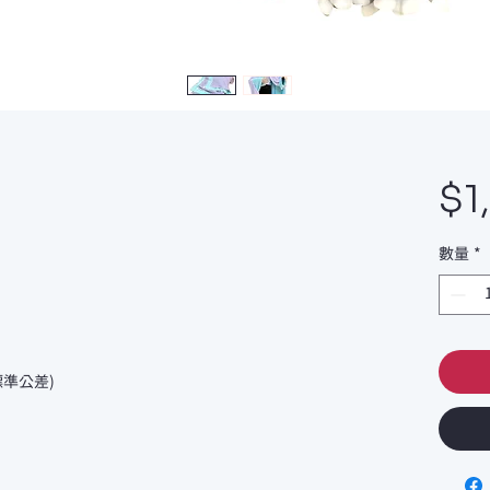
$1
數量
*
標準公差)