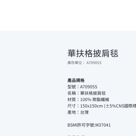
華扶格披肩毯
庫存單位： A70905S
產品規格
型號：A70905S
名稱：華扶格披肩毯
材質：100% 聚酯纖維
尺寸：150x150cm (±5%CNS國際
產地：台灣
BSMI許可字號:M37041