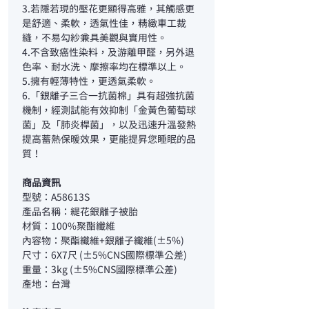
3.若隱若現的壓花更顯得高雅，其觸感更
是舒適、柔軟，透氣性佳，精緻車工裁
縫，不易勾紗兼具美觀與實用性。
4.不含致癌性染料，及游離甲醛，另外退
色率、耐水洗、摩擦率均在標準以上。
5.擁有輕薄特性，更透氣柔軟。
6.「銀離子三合一抗菌棉」具有超強抗菌
機制，經測試能有效抑制「金黃色葡萄球
菌」及「肺炎桿菌」，以及迅速升溫發熱
提高蓄熱保暖效果，更能提昇您睡眠的品
質！
商品資訊
型號：A58613S
產品名稱：緹花銀離子被胎
材質：100%聚酯纖維
內容物：聚酯纖維+銀離子纖維(±5%)
尺寸：6X7尺 (±5%CNS國際標準公差)
重量：3kg (±5%CNS國際標準公差)
產地：台灣