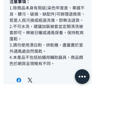
注意事項：
1.除商品本身有瑕疵(染色牢度差、車縫不
良、髒污、破損、缺配件)可辦理退換貨，
若是人為污損或經過洗滌，即無法退貨。
2.不可水洗，建議加裝被套並定期清洗被
套即可。棉被日曬或通風保養，保持乾爽
蓬鬆。
3.請勿使用漂白劑、烘乾機，盡量置於室
外通風處自然風乾。
4.本產品不包括拍攝用輔助器具，商品顏
色於網頁呈現略有不同。
首頁
觀光工廠-采棉居