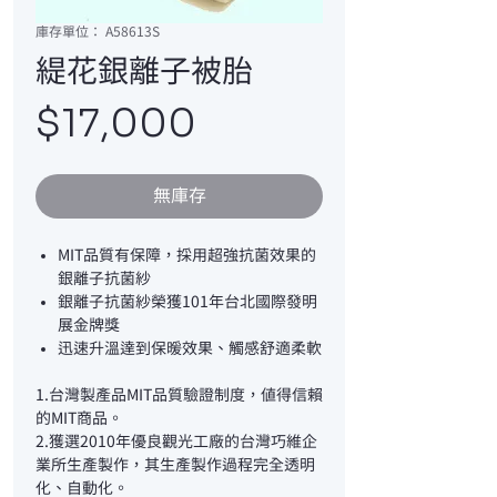
庫存單位： A58613S
緹花銀離子被胎
價
$17,000
格
無庫存
MIT品質有保障，採用超強抗菌效果的
銀離子抗菌紗
銀離子抗菌紗榮獲101年台北國際發明
展金牌獎
迅速升溫達到保暖效果、觸感舒適柔軟
1.台灣製產品MIT品質驗證制度，值得信賴
的MIT商品。
2.獲選2010年優良觀光工廠的台灣巧維企
業所生產製作，其生產製作過程完全透明
化、自動化。