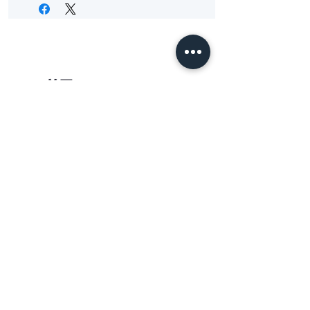
首頁
觀光工廠-采棉居
聯絡我們
台灣巧維|采棉居寢飾文化舘
南投縣竹山鎮延平一路12號
No. 12, Yanping 1st Road, Zhushan