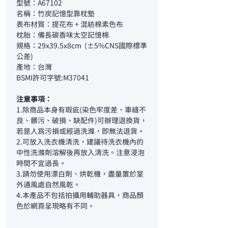
型號：A67102
名稱：竹炭記憶型靠枕墊
表布材質：提花布 + 混紡棉素色布
枕胎：備長碳香味太空記憶棉
規格：29x39.5x8cm (±5%CNS國際標準
公差)
產地：台灣
BSMI許可字號:M37041
注意事項：
1.除商品本身有瑕疵(染色牢度差、車縫不
良、髒污、破損、缺配件)可辦理退換貨，
若是人為污損或經過洗滌，即無法退貨。
2.可放入洗衣機清洗，建議待洗衣機內的
中性洗滌劑溶解後再放入清洗。注意浸泡
時間不宜過長。
3.請勿使用漂白劑、烘乾機，盡量置於室
外通風處自然風乾。
4.本產品不包括拍攝用輔助器具，商品顏
色於網頁呈現略有不同。