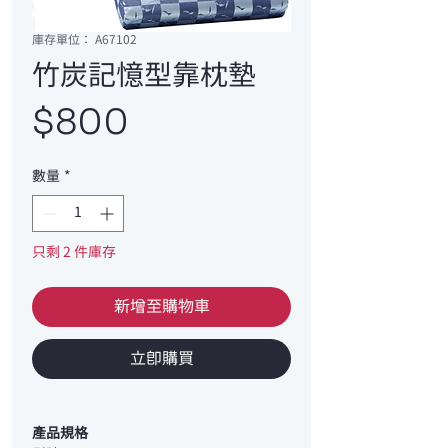
庫存單位： A67102
竹炭記憶型靠枕墊
價
$800
格
數量
*
只剩 2 件庫存
新增至購物車
立即購買
產品規格