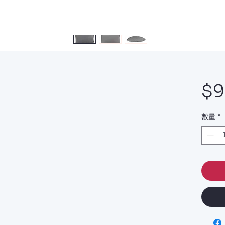
$
數量
*