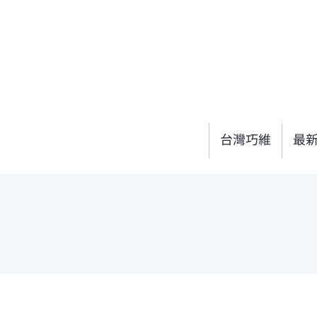
台灣巧維
最