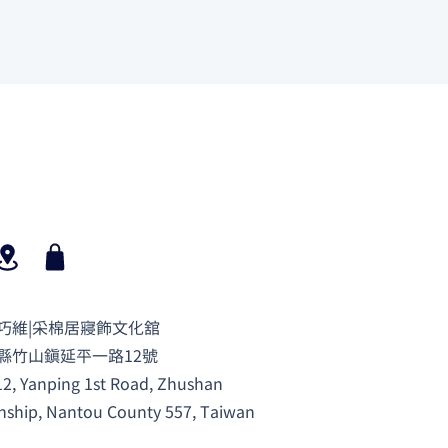
巧維|采棉居寢飾文化舘
縣竹山鎮延平一路12號
12, Yanping 1st Road, Zhushan
ship, Nantou County 557, Taiwan