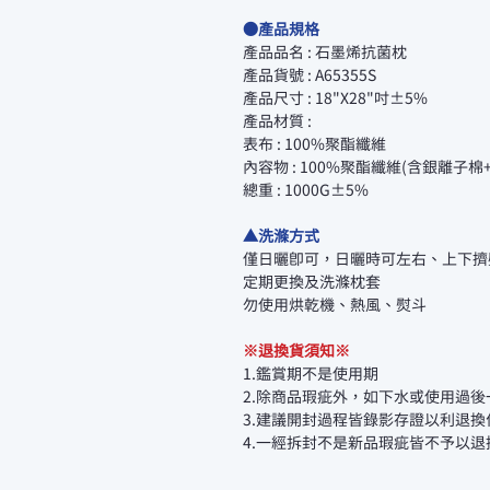
●產品規格
產品品名 : 石墨烯抗菌枕
產品貨號 : A65355S
產品尺寸 : 18"X28"吋±5%
產品材質 :
表布 : 100%聚酯纖維
內容物 : 100%聚酯纖維(含銀離子棉
總重 : 1000G±5%
▲洗滌方式
僅日曬即可，日曬時可左右、上下擠
定期更換及洗滌枕套
勿使用烘乾機、熱風、熨斗
※退換貨須知※
1.鑑賞期不是使用期
2.除商品瑕疵外，如下水或使用過
3.建議開封過程皆錄影存證以利退換
4.一經拆封不是新品瑕疵皆不予以退