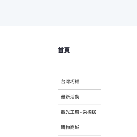
首頁
台灣巧維
最新活動
觀光工廠 - 采棉居
購物商城