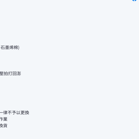
+石墨烯棉)
壓拍打回澎
後一律不予以更換
作業
換貨