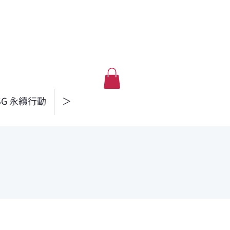
SG 永續行動
＞