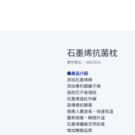
石墨烯抗菌枕
庫存單位： A65355S
●產品介紹
添加石墨烯棉
添加專利銀離子棉
高枕芯不易塌陷
石墨烯遠紅外線
高傳導抗靜電
感應人體波長，快速恆溫
蓄熱保暖，瞬間升溫
石墨烯纖維天然抑臭
增加睡眠品質