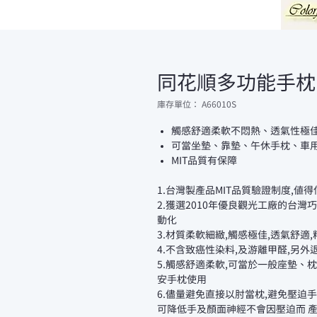
同花順多功能手枕 
庫存單位： A66010S
觸感舒適柔軟不悶熱、透氣性極
可當坐墊、靠墊、午休手枕、車
MIT品質有保障
1.台灣製產品MIT品質驗證制度,值得
2.獲選2010年優良觀光工廠的台
動化
3.材質柔軟細緻,觸感極佳,透氣舒適
4.不含致癌性染料,及游離甲醛,另
5.觸感舒適柔軟,可當於一般座墊、
安手枕使用
6.儘量避免直接以肘當枕,避免壓迫手
可降低手及顏面神經不會因壓迫而 