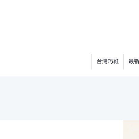
台灣巧維
最