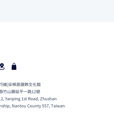
巧維|采棉居寢飾文化舘
縣竹山鎮延平一路12號
12, Yanping 1st Road, Zhushan
ship, Nantou County 557, Taiwan