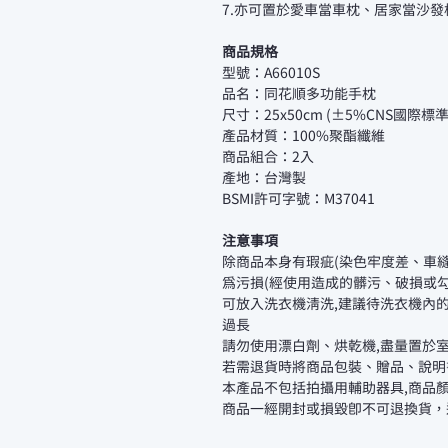
7.亦可置於愛車當車枕、居家當沙
商品規格
型號：A66010S
品名：同花順多功能手枕
尺寸：25x50cm (±5%CNS國際標
產品材質：100%聚酯纖維
商品組合：2入
產地：台灣製
BSMI許可字號：M37041
注意事項
除商品本身有瑕疵(染色牢度差、車
為污損(經使用造成的髒污、破損或
可放入洗衣機清洗,建議待洗衣機內
過長
請勿使用漂白劑、烘乾機,盡量置於
若需退貨時將商品包裝、贈品、說明
本產品不包括拍攝用輔助器具,商品
商品一經開封或損毀即不可退換貨，