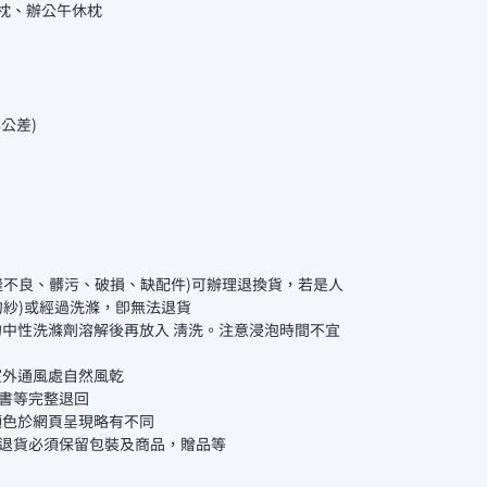
發枕、辦公午休枕
準公差)
縫不良、髒污、破損、缺配件)可辦理退換貨，若是人
勾紗)或經過洗滌，即無法退貨
的中性洗滌劑溶解後再放入 清洗。注意浸泡時間不宜
室外通風處自然風乾
書等完整退回
顏色於網頁呈現略有不同
退貨必須保留包裝及商品，贈品等