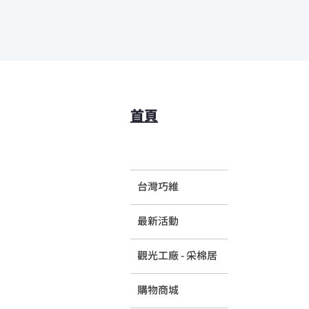
首頁
台灣巧維
最新活動
觀光工廠 - 采棉居
購物商城