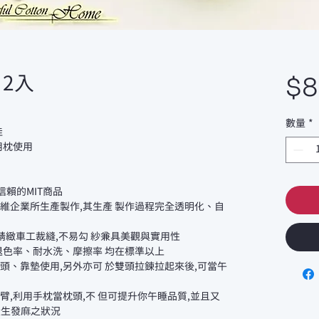
$
2入
數量
*
佳
用枕使用
信賴的MIT商品
灣巧維企業所生產製作,其生產 製作過程完全透明化、自
,精緻車工裁縫,不易勾 紗兼具美觀與實用性
外退色率、耐水洗、摩擦率 均在標準以上
枕頭、靠墊使用,另外亦可 於雙頭拉鍊拉起來後,可當午
臂,利用手枕當枕頭,不 但可提升你午睡品質,並且又
產生發麻之狀況