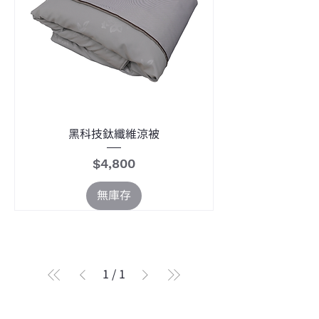
黑科技鈦纖維涼被
價格
$4,800
無庫存
1
/
1