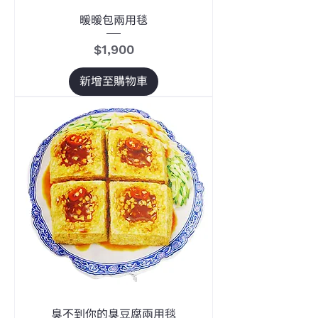
暖暖包兩用毯
價格
$1,900
新增至購物車
臭不到你的臭豆腐兩用毯