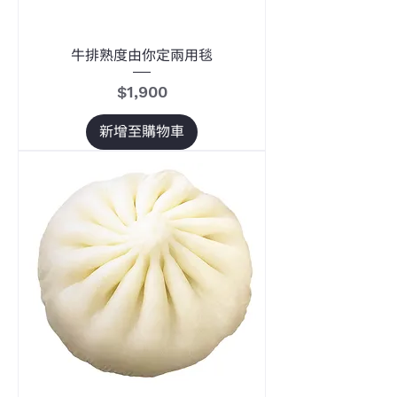
牛排熟度由你定兩用毯
價格
$1,900
新增至購物車