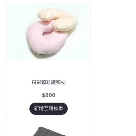
粉彩顆粒護頸枕
價格
$800
新增至購物車