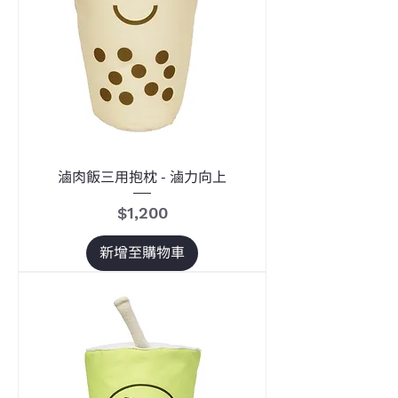
滷肉飯三用抱枕 - 滷力向上
價格
$1,200
新增至購物車