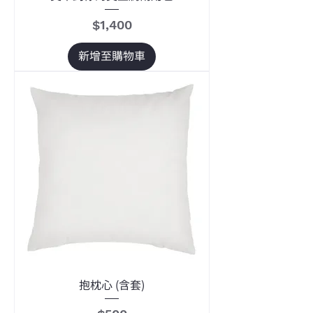
價格
$1,400
新增至購物車
抱枕心 (含套)