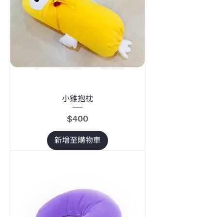
小雞抱枕
價格
$400
新增至購物車