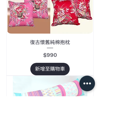
復古懷舊純棉抱枕
價格
$990
新增至購物車