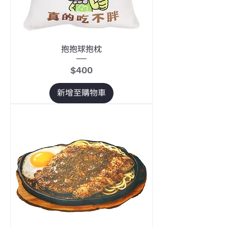
抱抱球抱枕
價格
$400
新增至購物車