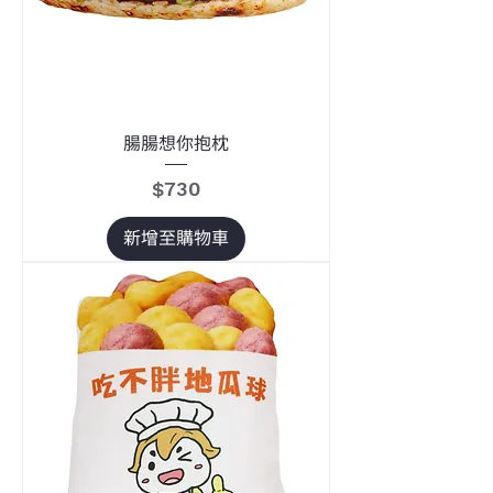
腸腸想你抱枕
價格
$730
新增至購物車