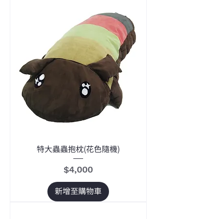
特大蟲蟲抱枕(花色隨機)
價格
$4,000
新增至購物車