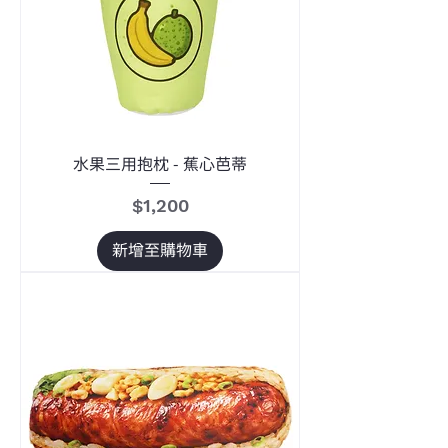
水果三用抱枕 - 蕉心芭蒂
價格
$1,200
新增至購物車