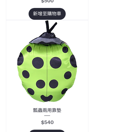
價格
$500
新增至購物車
瓢蟲兩用靠墊
價格
$540